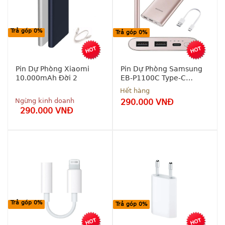
0% - 0 
đồng
đồng
Bảo 
Trả góp 0%
Bảo 
hành 
Trả góp 0%
hành 12 
chính 
tháng 1 
hãng 12 
đổi 1
tháng 1 
đổi 1
Pin Dự Phòng Xiaomi
Pin Dự Phòng Samsung
10.000mAh Đời 2
EB-P1100C Type-C
10.000mAh Sạc Nhanh
Hết hàng
Ngừng kinh doanh
290.000 VNĐ
290.000 VNĐ
Bảo 
Bảo 
hành 6 
hành 
tháng
chính 
hãng 06 
Hỗ trợ 
tháng
trả góp 
0% - 0 
Trả góp 0%
Hỗ trợ 
Trả góp 0%
đồng
trả góp 
0% - 0 