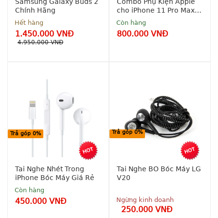
Samsung Galaxy Buds 2
Combo Phụ Kiện Apple
Chính Hãng
cho iPhone 11 Pro Max
Bảo 
(Sạc-Cáp)
hành 
Hết hàng
Còn hàng
chính 
1.450.000 VNĐ
800.000 VNĐ
hãng 12 
4.950.000 VNĐ
tháng
Hỗ trợ 
Bảo 
trả góp 
hành 
0% - 0 
chính 
đồng
hãng 12 
tháng 1 
đổi 1
Bảo 
Trả góp 0%
hành 
Trả góp 0%
chính 
hãng 12 
tháng
Tai Nghe Nhét Trong
Tai Nghe BO Bóc Máy LG
iPhone Bóc Máy Giá Rẻ
V20
Còn hàng
Ngừng kinh doanh
450.000 VNĐ
250.000 VNĐ