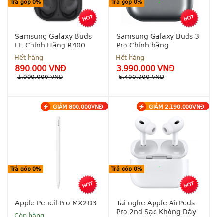
Trả góp 0%
Trả góp 0%
Samsung Galaxy Buds
Samsung Galaxy Buds 3
FE Chính Hãng R400
Pro Chính hãng
Hết hàng
Hết hàng
890.000 VNĐ
3.990.000 VNĐ
1.990.000 VNĐ
5.490.000 VNĐ
GIẢM 800.000VNĐ
GIẢM 2.190.000VNĐ
Hỗ trợ 
Hỗ trợ 
trả góp 
trả góp 
0% - 0 
0% - 0 
đồng
đồng
Bảo 
Bảo 
hành 
hành 
Trả góp 0%
Trả góp 0%
chính 
chính 
hãng 12 
hãng 12 
tháng
tháng
Apple Pencil Pro MX2D3
Tai nghe Apple AirPods
Pro 2nd Sạc Không Dây
Còn hàng