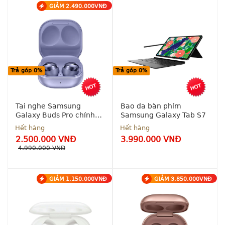
GIẢM 2.490.000VNĐ
Hỗ trợ 
Tặng 
trả góp 
kèm khi 
0% - 0 
mua 
đồng
Samsung 
Galaxy 
S21| S21 
Bảo 
Plus| S21 
hành 
Trả góp 0%
Trả góp 0%
Ultra 5G
chính 
hãng 12 
tháng
Tai nghe Samsung
Bao da bàn phím
Galaxy Buds Pro chính
Samsung Galaxy Tab S7
hãng
Hết hàng
Hết hàng
2.500.000 VNĐ
3.990.000 VNĐ
4.990.000 VNĐ
GIẢM 1.150.000VNĐ
GIẢM 3.850.000VNĐ
Hỗ trợ 
Giảm 
trả góp 
1.490.000đ 
0% - 0 
khi mua 
đồng
Galaxy Tab 
S7