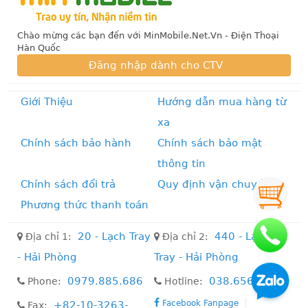
Chào mừng các bạn đến với MinMobile.Net.Vn - Điện Thoại
Hàn Quốc
Đăng nhập dành cho CTV
Giới Thiệu
Hướng dẫn mua hàng từ
xa
Chính sách bảo hành
Chính sách bảo mật
thông tin
Chính sách đổi trả
Quy định vận chuyển
Phương thức thanh toán
20 - Lạch Tray
440 - Lạch
Địa chỉ 1:
Địa chỉ 2:
- Hải Phòng
Tray - Hải Phòng
0979.885.686
038.656.7777
Phone:
Hotline:
Facebook Fanpage
+82-10-3263-
Fax: