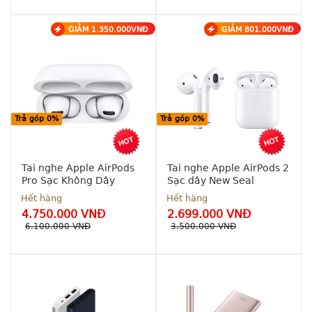
GIẢM 1.350.000VNĐ
GIẢM 801.000VNĐ
Bảo 
Bảo 
hành 
hành 6 
chính 
tháng
hãng 06 
tháng
Ship 
Toàn Quốc
Trả góp 0%
Trả góp 0%
Freeship 
toàn quốc
Tai nghe Apple AirPods
Tai nghe Apple AirPods 2
Pro Sạc Không Dây
Sạc dây New Seal
Hết hàng
Hết hàng
4.750.000 VNĐ
2.699.000 VNĐ
6.100.000 VNĐ
3.500.000 VNĐ
Hỗ trợ 
Hỗ trợ 
trả góp 
trả góp 
0% - 0 