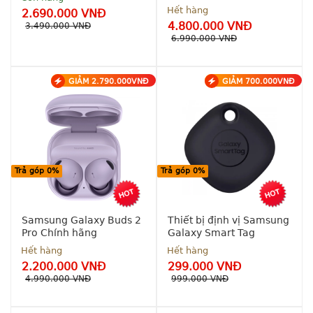
Hết hàng
2.690.000 VNĐ
4.800.000 VNĐ
3.490.000 VNĐ
6.990.000 VNĐ
GIẢM 2.790.000VNĐ
GIẢM 700.000VNĐ
Hỗ trợ 
trả góp 
Hỗ trợ 
0% - 0 
trả góp 
đồng
0% - 0 
đồng
Bảo 
hành 
Bảo 
Trả góp 0%
Trả góp 0%
chính 
hành 12 
hãng 12 
tháng 1 
tháng
đổi 1
Samsung Galaxy Buds 2
Thiết bị định vị Samsung
Pro Chính hãng
Galaxy Smart Tag
Hết hàng
Hết hàng
2.200.000 VNĐ
299.000 VNĐ
4.990.000 VNĐ
999.000 VNĐ