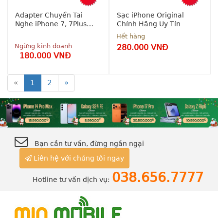
đồng
Adapter Chuyển Tai
Sạc iPhone Original
Nghe iPhone 7, 7Plus
Chính Hãng Uy Tín
Chính Hãng
Hết hàng
Ngừng kinh doanh
280.000 VNĐ
180.000 VNĐ
«
1
2
»
Bảo 
Bảo 
hành: 6 
hành 6 
Tháng
tháng
Tình 
Ship 
trạng: Brand 
Toàn Quốc
New
Bạn cần tư vấn, đừng ngần ngại
Liên hệ với chúng tôi ngay
038.656.7777
Hotline tư vấn dịch vụ: